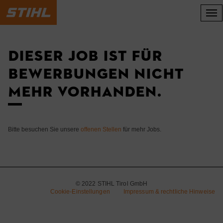
Accesskey
Accesskey
Accesskey
Zum Inhalt springen
Zum Hauptmenü springen
Zur Suche springen
[3]
[1]
[2]
Nav
DIESER JOB IST FÜR
BEWERBUNGEN NICHT
MEHR VORHANDEN.
Bitte besuchen Sie unsere
offenen Stellen
für mehr Jobs.
© 2022 STIHL Tirol GmbH
Cookie-Einstellungen
Impressum & rechtliche Hinweise